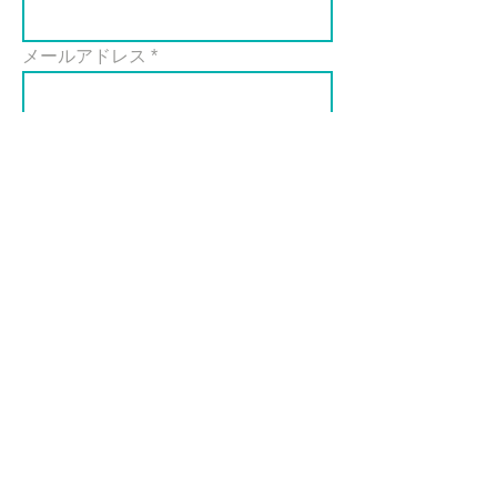
メールアドレス
電話番号
ご来店希望日時 例: 1月1日11時
作画人数
その他ご希望などあれば